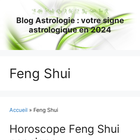
Aller
au
Blog Astrologie : votre signe
contenu
astrologique en 2024
Feng Shui
Accueil
»
Feng Shui
Horoscope Feng Shui