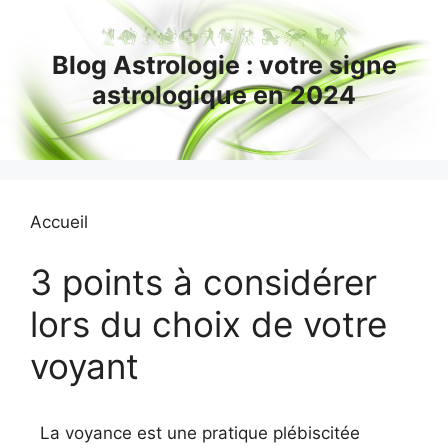
Aller
au
Blog Astrologie : votre signe
contenu
astrologique en 2024
Accueil
3 points à considérer
lors du choix de votre
voyant
La voyance est une pratique plébiscitée