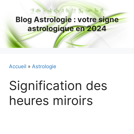
Aller
au
Blog Astrologie : votre signe
contenu
astrologique en 2024
Accueil
»
Astrologie
Signification des
heures miroirs