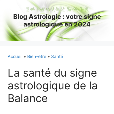
Aller
au
Blog Astrologie : votre signe
contenu
astrologique en 2024
Accueil
»
Bien-être
»
Santé
La santé du signe
astrologique de la
Balance