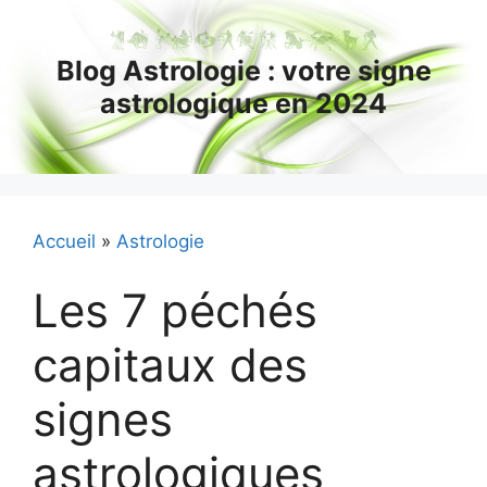
Aller
au
Blog Astrologie : votre signe
contenu
astrologique en 2024
Accueil
»
Astrologie
Les 7 péchés
capitaux des
signes
astrologiques