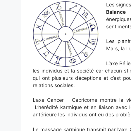
Les signes
Balance
e
énergique
sentiments
Les planè
Mars, la L
L’axe Bélie
les individus et la société car chacun st
qui ont plusieurs déceptions et c’est po
relations sociales.
L’axe Cancer – Capricorne montre la vie 
L’hérédité karmique et en liaison avec le
antérieure les individus ont eu des probl
Le massage karmique transmit par l’axe C