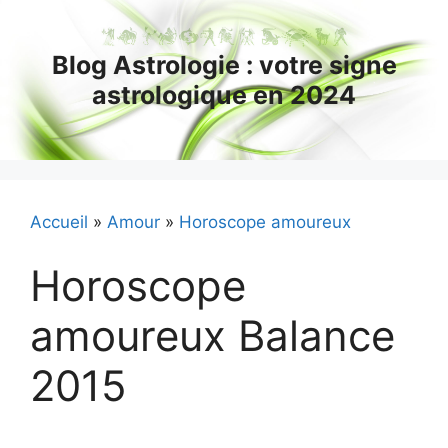
Aller
au
Blog Astrologie : votre signe
contenu
astrologique en 2024
Accueil
»
Amour
»
Horoscope amoureux
Horoscope
amoureux Balance
2015